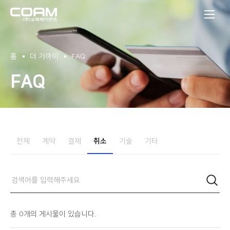
(주)코엠페이먼츠
홈
더 가까이
FAQ
FAQ
전체
계약
결제
취소
기술
기타
총
0
개의 게시물이 있습니다.