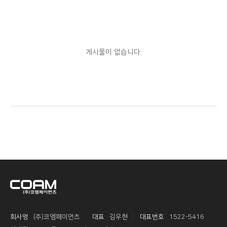
게시물이 없습니다.
회사명
(주)코엠페이먼츠
대표
김우현
대표번호
1522-5416