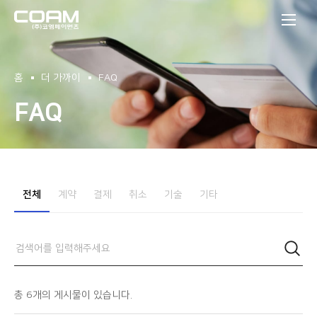
(주)코엠페이먼츠
홈
더 가까이
FAQ
FAQ
전체
계약
결제
취소
기술
기타
총
6
개의 게시물이 있습니다.