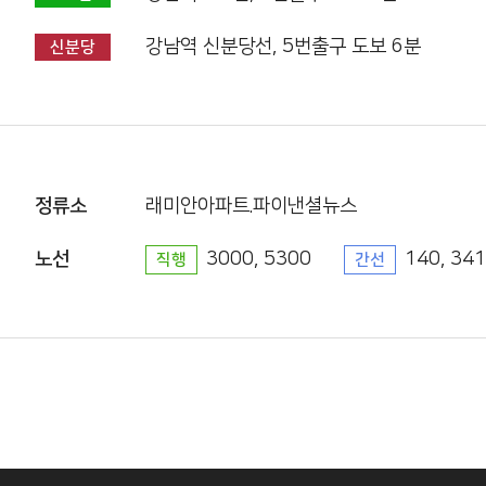
강남역 신분당선, 5번출구 도보 6분
신분당
정류소
래미안아파트.파이낸셜뉴스
노선
3000, 5300
140, 341
직행
간선