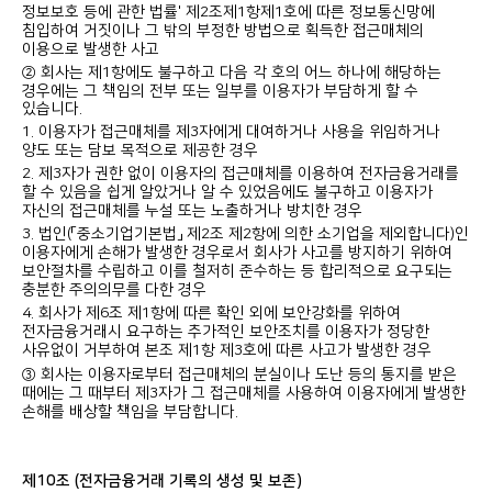
정보보호 등에 관한 법률' 제2조제1항제1호에 따른 정보통신망에
침입하여 거짓이나 그 밖의 부정한 방법으로 획득한 접근매체의
이용으로 발생한 사고
② 회사는 제1항에도 불구하고 다음 각 호의 어느 하나에 해당하는
경우에는 그 책임의 전부 또는 일부를 이용자가 부담하게 할 수
있습니다.
1. 이용자가 접근매체를 제3자에게 대여하거나 사용을 위임하거나
양도 또는 담보 목적으로 제공한 경우
2. 제3자가 권한 없이 이용자의 접근매체를 이용하여 전자금융거래를
할 수 있음을 쉽게 알았거나 알 수 있었음에도 불구하고 이용자가
자신의 접근매체를 누설 또는 노출하거나 방치한 경우
3. 법인(「중소기업기본법」 제2조 제2항에 의한 소기업을 제외합니다)인
이용자에게 손해가 발생한 경우로서 회사가 사고를 방지하기 위하여
보안절차를 수립하고 이를 철저히 준수하는 등 합리적으로 요구되는
충분한 주의의무를 다한 경우
4. 회사가 제6조 제1항에 따른 확인 외에 보안강화를 위하여
전자금융거래시 요구하는 추가적인 보안조치를 이용자가 정당한
사유없이 거부하여 본조 제1항 제3호에 따른 사고가 발생한 경우
③ 회사는 이용자로부터 접근매체의 분실이나 도난 등의 통지를 받은
때에는 그 때부터 제3자가 그 접근매체를 사용하여 이용자에게 발생한
손해를 배상할 책임을 부담합니다.
제10조 (전자금융거래 기록의 생성 및 보존)