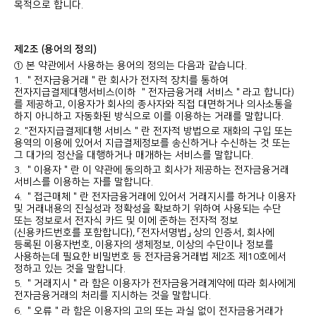
목적으로 합니다.
제2조 (용어의 정의)
① 본 약관에서 사용하는 용어의 정의는 다음과 같습니다.
1. ＂전자금융거래＂란 회사가 전자적 장치를 통하여
전자지급결제대행서비스(이하 ＂전자금융거래 서비스＂라고 합니다)
를 제공하고, 이용자가 회사의 종사자와 직접 대면하거나 의사소통을
하지 아니하고 자동화된 방식으로 이를 이용하는 거래를 말합니다.
2. "전자지급결제대행 서비스＂란 전자적 방법으로 재화의 구입 또는
용역의 이용에 있어서 지급결제정보를 송신하거나 수신하는 것 또는
그 대가의 정산을 대행하거나 매개하는 서비스를 말합니다.
3. ＂이용자＂란 이 약관에 동의하고 회사가 제공하는 전자금융거래
서비스를 이용하는 자를 말합니다.
4. ＂접근매체＂란 전자금융거래에 있어서 거래지시를 하거나 이용자
및 거래내용의 진실성과 정확성을 확보하기 위하여 사용되는 수단
또는 정보로서 전자식 카드 및 이에 준하는 전자적 정보
(신용카드번호를 포함합니다), 「전자서명법」 상의 인증서, 회사에
등록된 이용자번호, 이용자의 생체정보, 이상의 수단이나 정보를
사용하는데 필요한 비밀번호 등 전자금융거래법 제2조 제10호에서
정하고 있는 것을 말합니다.
5. ＂거래지시＂라 함은 이용자가 전자금융거래계약에 따라 회사에게
전자금융거래의 처리를 지시하는 것을 말합니다.
6. ＂오류＂라 함은 이용자의 고의 또는 과실 없이 전자금융거래가