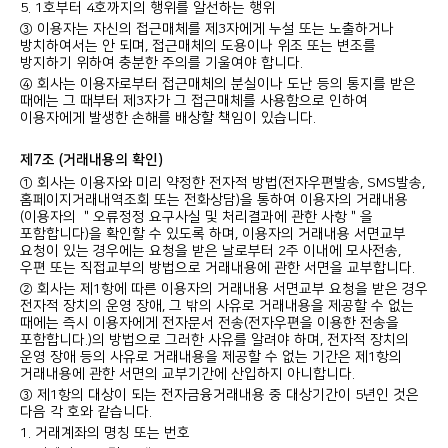
5. 1호부터 4호까지의 행위를 알선하는 행위
③ 이용자는 자신의 접근매체를 제3자에게 누설 또는 노출하거나
방치하여서는 안 되며, 접근매체의 도용이나 위조 또는 변조를
방지하기 위하여 충분한 주의를 기울여야 합니다.
④ 회사는 이용자로부터 접근매체의 분실이나 도난 등의 통지를 받은
때에는 그 때부터 제3자가 그 접근매체를 사용함으로 인하여
이용자에게 발생한 손해를 배상할 책임이 있습니다.
제7조 (거래내용의 확인)
① 회사는 이용자와 미리 약정한 전자적 방법(전자우편발송, SMS발송,
홈페이지거래내역조회 또는 전화상담)을 통하여 이용자의 거래내용
(이용자의 ＂오류정정 요구사실 및 처리결과에 관한 사항＂을
포함합니다)을 확인할 수 있도록 하며, 이용자의 거래내용 서면교부
요청이 있는 경우에는 요청을 받은 날로부터 2주 이내에 모사전송,
우편 또는 직접교부의 방법으로 거래내용에 관한 서면을 교부합니다.
② 회사는 제1항에 따른 이용자의 거래내용 서면교부 요청을 받은 경우
전자적 장치의 운영 장애, 그 밖의 사유로 거래내용을 제공할 수 없는
때에는 즉시 이용자에게 전자문서 전송(전자우편을 이용한 전송을
포함합니다.)의 방법으로 그러한 사유를 알려야 하며, 전자적 장치의
운영 장애 등의 사유로 거래내용을 제공할 수 없는 기간은 제1항의
거래내용에 관한 서면의 교부기간에 산입하지 아니합니다.
③ 제1항의 대상이 되는 전자금융거래내용 중 대상기간이 5년인 것은
다음 각 호와 같습니다.
1. 거래계좌의 명칭 또는 번호