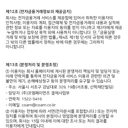
제12조 (전자금융거래정보의 제공금지)
회사는 전자금융거래 서비스를 제공함에 있어서 취득한 이용자의
인적사항, 이용자의 계좌, 접근매체 및 전자금융거래의 내용과 실적에
관한 정보 또는 자료를 이용자의 동의를 얻지 아니하고 제3자에게 제공
·누설하거나 업무상 목적 외에 사용하지 아니합니다. 단, 「금융실명
거래 및 비밀 보장에 관한 법률」 제4조 제1항 단서의 규정에 따른 경우
그 밖의 다른 법률에서 정하는 바에 따른 경우에는 그러하지
아니합니다.
제13조 (분쟁처리 및 분쟁조정)
① 이용자는 회사 홈페이지에 게시된 분쟁처리 책임자 및 담당자 또는
아래 연락처를 통하여 전자금융거래 서비스 이용과 관련한 의견 및
불만의 제기, 손해배상청구 등의 분쟁처리를 요구할 수 있습니다.
- 주소: 서울시 서초구 강남대로 329, 19층(서초동, 산학재단빌딩)
- 담당자: (주)코엠페이먼츠 결제사업부
- 연락처: 1522-5416
- 이메일: coam@coam.co.kr
② 이용자는 전항에 따라 서면(전자문서를 포함합니다.) 또는 전자적
장치를 이용하여 회사의 본점이나 영업점에 분쟁처리를 신청할 수
있으며, 회사는 15일 이내에 이에 대한 조사 또는 처리 결과를
이용자에게 안내합니다.