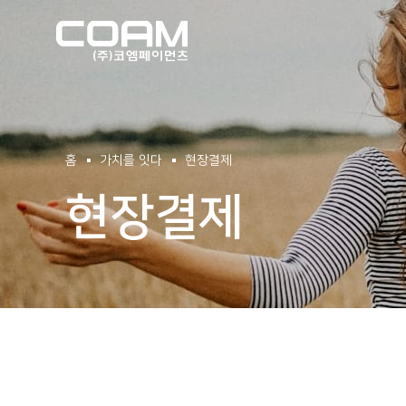
(주)코엠페이먼츠
홈
가치를 잇다
현장결제
현장결제