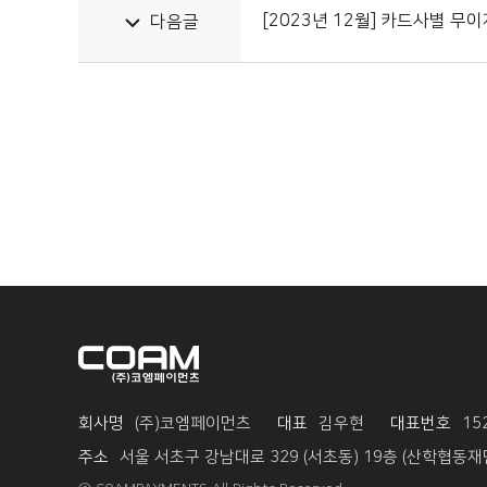
[2023년 12월] 카드사별 무
다음글
회사명
(주)코엠페이먼츠
대표
김우현
대표번호
15
주소
서울 서초구 강남대로 329 (서초동) 19층 (산학협동