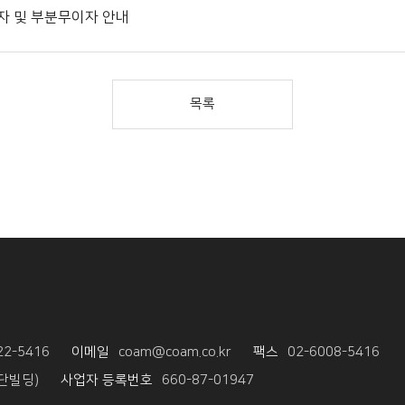
이자 및 부분무이자 안내
목록
22-5416
이메일
coam@coam.co.kr
팩스
02-6008-5416
재단빌딩)
사업자 등록번호
660-87-01947